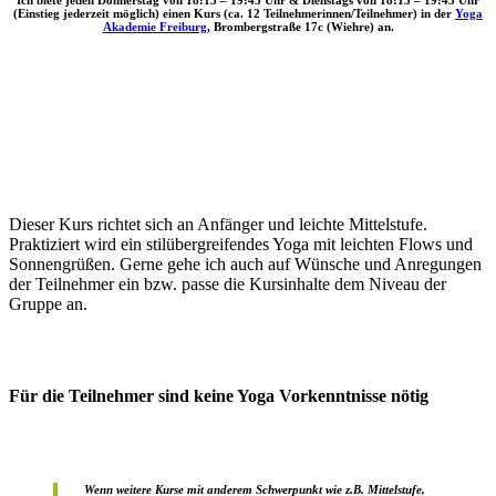
Ich biete
jeden Donnerstag von 18:15 – 19:45 Uhr & Dienstags von 18:15 – 19:45 Uhr
(Einstieg jederzeit möglich)
einen Kurs (ca. 12 Teilnehmerinnen/Teilnehmer) in der
Yoga
Akademie Freiburg
, Brombergstraße 17c (Wiehre) an.
Dieser Kurs richtet sich an Anfänger und leichte Mittelstufe.
Praktiziert wird ein stilübergreifendes Yoga mit leichten Flows und
Sonnengrüßen. Gerne gehe ich auch auf Wünsche und Anregungen
der Teilnehmer ein bzw. passe die Kursinhalte dem Niveau der
Gruppe an.
Für die Teilnehmer sind keine Yoga Vorkenntnisse nötig
Wenn weitere Kurse mit anderem Schwerpunkt wie z.B. Mittelstufe,